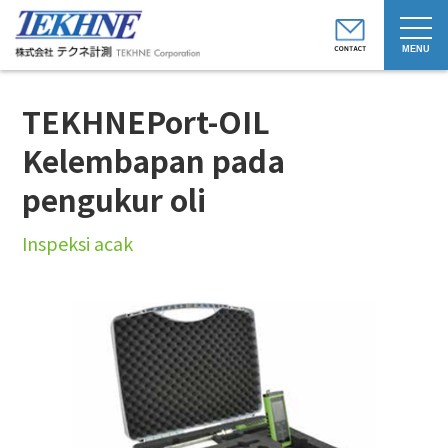
t
o
g
g
l
e
TEKHNEPort-OIL
n
a
v
Kelembapan pada
i
g
pengukur oli
a
t
i
o
Inspeksi acak
n