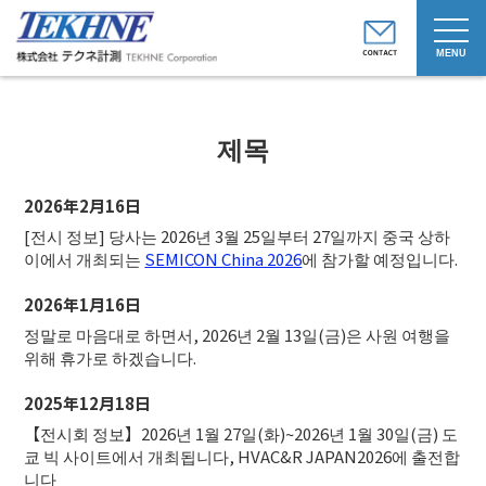
t
o
g
g
l
e
n
제목
a
v
i
g
2026年2月16日
a
t
[전시 정보] 당사는 2026년 3월 25일부터 27일까지 중국 상하
i
o
이에서 개최되는
SEMICON China 2026
에 참가할 예정입니다.
n
2026年1月16日
정말로 마음대로 하면서, 2026년 2월 13일(금)은 사원 여행을
위해 휴가로 하겠습니다.
2025年12月18日
【전시회 정보】2026년 1월 27일(화)~2026년 1월 30일(금) 도
쿄 빅 사이트에서 개최됩니다, HVAC&R JAPAN2026에 출전합
니다