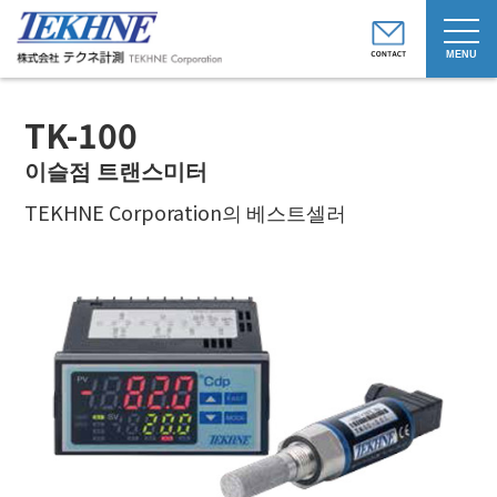
t
o
g
g
l
e
TK-100
n
a
v
이슬점 트랜스미터
i
g
TEKHNE Corporation의 베스트셀러
a
t
i
o
n