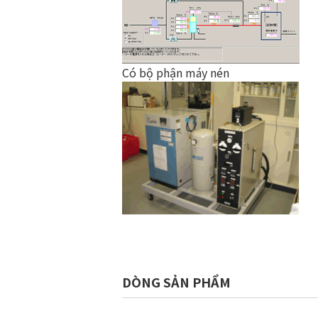
Có bộ phận máy nén
DÒNG SẢN PHẨM