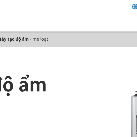
Máy tạo độ ẩm
- me loạt
độ ẩm