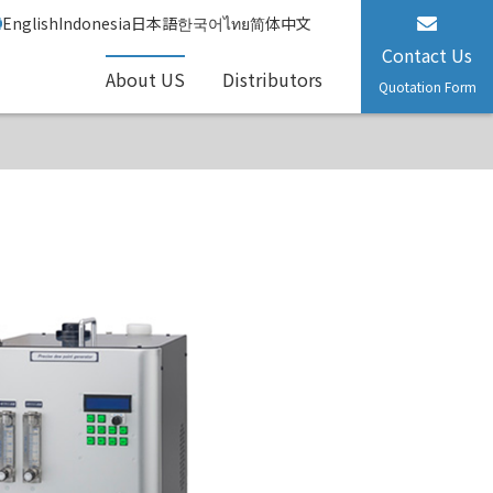
English
Indonesia
日本語
한국어
ไทย
简体中文
Contact Us
About US
Distributors
Quotation Form