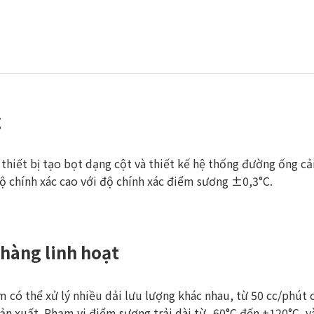
g
thiết bị tạo bọt dạng cột và thiết kế hệ thống đường ống cả
ộ chính xác cao với độ chính xác điểm sương ±0,3°C.
 hàng linh hoạt
 có thể xử lý nhiều dải lưu lượng khác nhau, từ 50 cc/phút
ản xuất. Phạm vi điểm sương trải dài từ -60°C đến +120°C, v