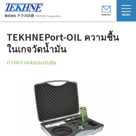
t
o
g
g
l
e
TEKHNEPort-OIL ความชื้น
n
a
v
ในเกจวัดน้ำมัน
i
g
a
การตรวจสอบแบบสุ่ม
t
i
o
n