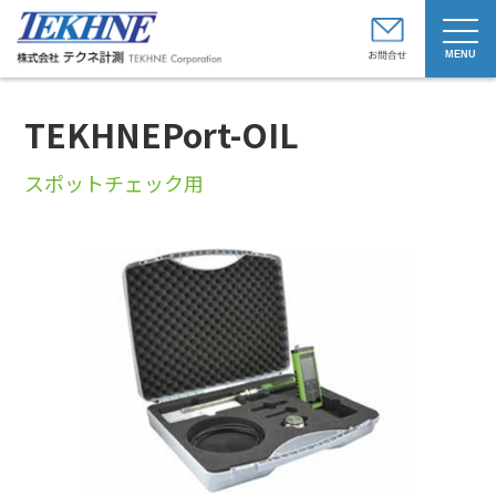
t
o
g
g
l
e
TEKHNEPort-OIL
n
a
v
i
スポットチェック用
g
a
t
i
o
n