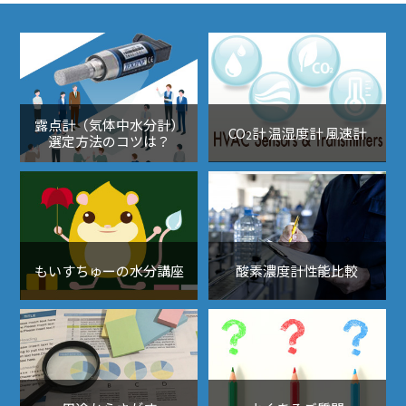
露点計（気体中水分計）
CO
計 温湿度計 風速計
2
選定方法のコツは？
もいすちゅーの水分講座
酸素濃度計性能比較