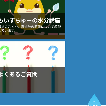
もいすちゅーの水分講座
露点のことや、露点計の原理について解説
しています。
よくあるご質問
PA