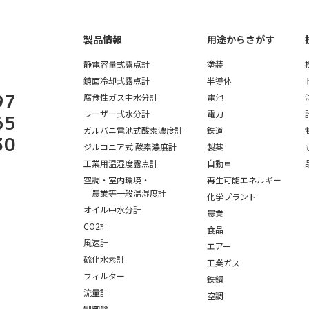
点計、酸素濃度計、温湿度計、水分計｜テクネ計測 TEKHNE Corpor
製品情報
用途からさがす
静電容量式露点計
塗装
鏡面冷却式露点計
半導体
97
腐食性ガス中水分計
電池
レーザー式水分計
電力
65
ガルバニ電池式酸素濃度計
鉄道
30
ジルコニア式 酸素濃度計
製薬
工業用温湿度露点計
自動車
空調・室内環境・
再生可能エネルギー
農業等一般温湿度計
化学プラント
オイル中水分計
農業
CO2計
食品
風速計
エアー
硫化水素計
工業ガス
フィルター
鉄鋼
流量計
空調
制御盤