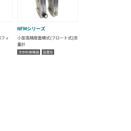
NFMシリーズ
用フィ
小型高精度面積式(フロート式)流
量計
流体制御機器
設置型