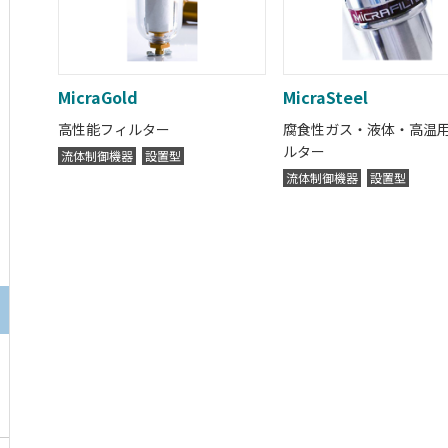
MicraGold
MicraSteel
高性能フィルター
腐食性ガス・液体・高温
ルター
流体制御機器
設置型
流体制御機器
設置型