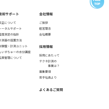
ation Dewpoint
技術サポート
会社情報
校正について
ご挨拶
トータルサポート
経営理念
湿度測定の指針
会社概要
計測器の設置方法
制御盤・計測ユニット
採用情報
もいすちゅーの水分講座
採用にあたって
品質管理について
テクネ計測の
事業は？
募集要項
若手社員より
よくあるご質問