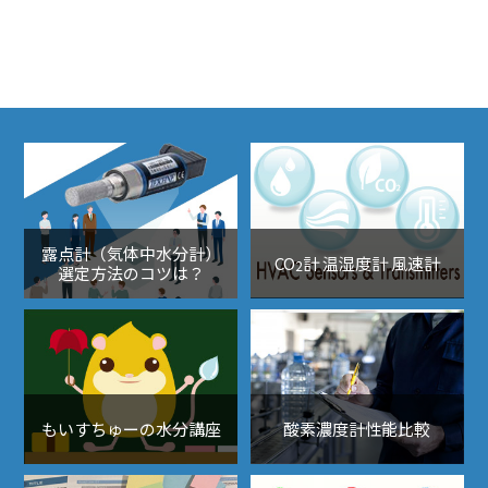
露点計（気体中水分計）
CO
計 温湿度計 風速計
2
選定方法のコツは？
もいすちゅーの水分講座
酸素濃度計性能比較