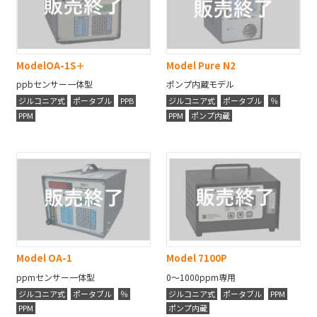
Model
OA-1S＋
Model
Pure N2
ppbセンサー一体型
ポンプ内蔵モデル
ジルコニア式
ポータブル
PPB
ジルコニア式
ポータブル
％
PPM
PPM
ポンプ内蔵
Model
OA-1
Model
7100P
ppmセンサー一体型
0〜1000ppm専用
ジルコニア式
ポータブル
％
ジルコニア式
ポータブル
PPM
PPM
ポンプ内蔵