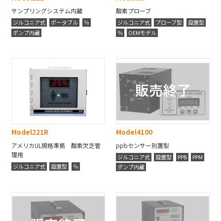
サンプリングシステム内蔵
酸素プローブ
ジルコニア式
ポータブル
％
ジルコニア式
プローブ型
設置型
ポンプ内蔵
％
OEMモデル
Model
221R
Model
4100
アメリカUL規格準拠 酸素欠乏管
ppbセンサー別置型
理用
ジルコニア式
設置型
PPB
PPM
ジルコニア式
設置型
％
ポンプ内蔵