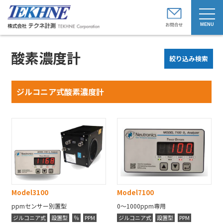
t
o
g
g
l
e
酸素濃度計
n
絞り込み検索
a
v
i
g
ジルコニア式酸素濃度計
a
t
i
o
n
Model
3100
Model
7100
ppmセンサー別置型
0〜1000ppm専用
ジルコニア式
設置型
％
PPM
ジルコニア式
設置型
PPM