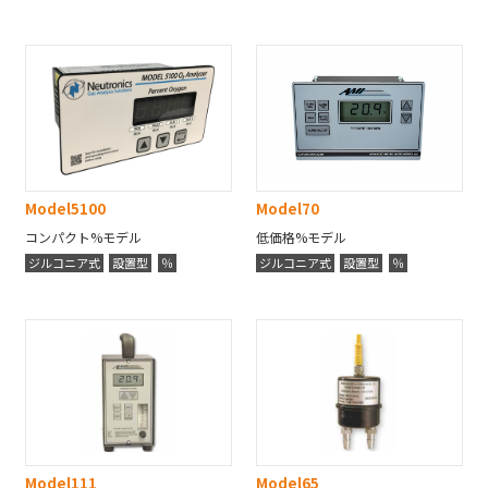
Model
5100
Model
70
コンパクト%モデル
低価格%モデル
ジルコニア式
設置型
％
ジルコニア式
設置型
％
Model
111
Model
65