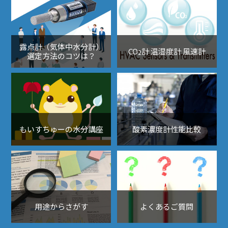
露点計（気体中水分計）
CO
計 温湿度計 風速計
2
選定方法のコツは？
もいすちゅーの水分講座
酸素濃度計性能比較
用途からさがす
よくあるご質問