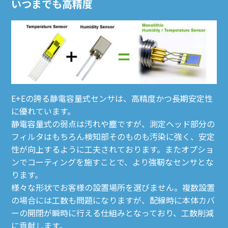
いつまでも高精度
E+Eの誇る静電容量式センサは、高精度かつ長期安定性
に優れています。
静電容量式の弱点は汚れや塵ですが、測定ヘッド部分の
フィルタはもちろん検知部そのものも汚染に強く、安定
性が向上するように工夫されております。またオプショ
ンでコーティングを施すことで、より強靭なセンサとな
ります。
様々な形状でお客様の設置場所を選びません。複数設置
の場合には工数も問題になりますが、配線時に本体カバ
ーの開閉が瞬時に行える仕組みとなっており、工数削減
に貢献します。