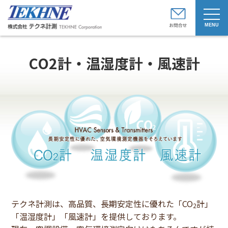
t
o
g
g
l
e
CO2計・温湿度計・風速計
n
a
v
i
g
a
t
i
o
n
テクネ計測は、高品質、長期安定性に優れた「CO
計」
2
「温湿度計」「風速計」を提供しております。