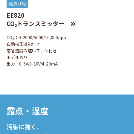
壁掛け用
EE820
CO
トランスミッター
2
CO
：0-2000/5000/10,000ppm
2
自動校正機能付き
応答速度の速いファン付き
モデルあり
出⼒：0-5V/0-10V/4-20mA
露点・湿度
汚染に強く、