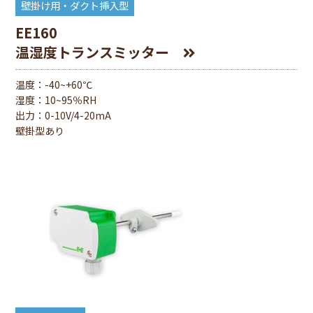
壁掛け用・ダクト挿入型
EE160
温湿度トランスミッター
温度：-40~+60℃
湿度：10~95％RH
出⼒：0-10V/4-20mA
壁掛型あり