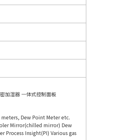
列 精密加湿器 一体式控制面板
y meters, Dew Point Meter etc.
ler Mirror(chilled mirror) Dew
 Process Insight(PI) Various gas