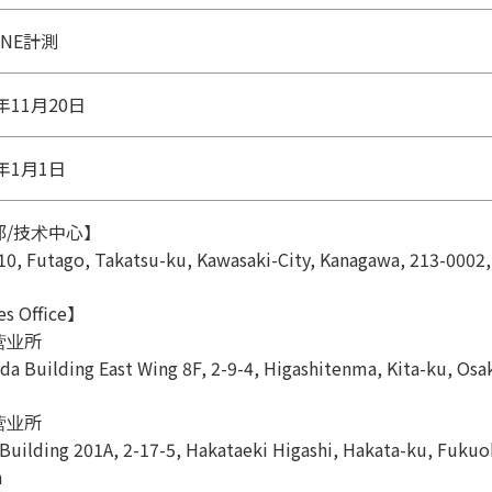
HNE計測
8年11月20日
8年1月1日
部/技术中心】
10, Futago, Takatsu-ku, Kawasaki-City, Kanagawa, 213-0002
es Office】
营业所
da Building East Wing 8F, 2-9-4, Higashitenma, Kita-ku, Osa
营业所
 Building 201A, 2-17-5, Hakataeki Higashi, Hakata-ku, Fukuo
n