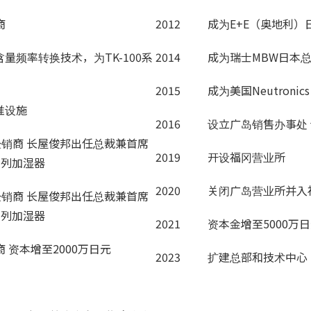
商
2012
成为E+E（奥地利）
量频率转换技术，为TK-100系
2014
成为瑞士MBW日本
2015
成为美国Neutroni
准设施
2016
设立广岛销售办事处
经销商 长屋俊邦出任总裁兼首席
2019
开设福冈营业所
系列加湿器
2020
关闭广岛营业所并入
经销商 长屋俊邦出任总裁兼首席
系列加湿器
2021
资本金增至5000万
 资本增至2000万日元
2023
扩建总部和技术中心