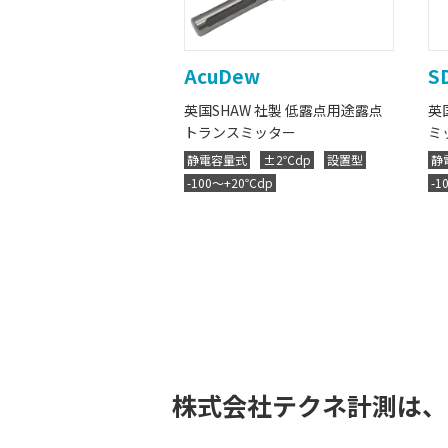
AcuDew
S
英国SHAW 社製 低露点用途露点
英
トランスミッター
ミ
静電容量式
±2℃dp
設置型
静
-100～+20℃dp
-1
株式会社テクネ計測は、