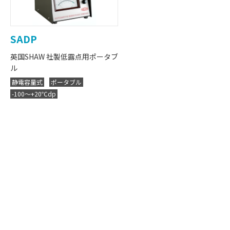
SADP
英国SHAW 社製低露点用ポータブ
ル
静電容量式
ポータブル
-100～+20℃dp