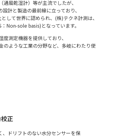
（通風乾湿計）等が主流でしたが、
計の設計と製造の最前線に立っており、
として世界に認められ、(株)テクネ計測は、
on-sole basis)となっています。
湿度測定機器を提供しており、
金のような工業の分野など、多岐にわたり使
動校正
高く、ドリフトのない水分センサーを保