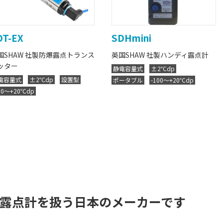
DT-EX
SDHmini
国SHAW 社製防爆露点トランス
英国SHAW 社製ハンディ露点計
ッター
静電容量式
±2℃dp
電容量式
±2℃dp
設置型
ポータブル
-100～+20℃dp
00～+20℃dp
露点計を扱う日本のメーカーです