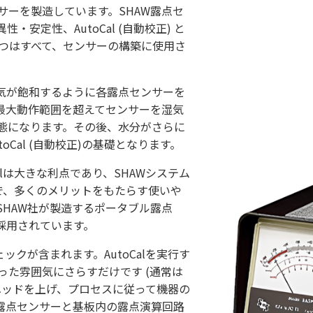
サーを製造しています。SHAW露点セ
安定性、AutoCal (自動校正) と
3つはすべて、センサーの構築に使用さ
蒸気が飽和するように各露点センサーを
最大動作範囲を超えてセンサーを湿気
態になります。その後、水分がさらに
Cal (自動校正)の基礎となります。
alは大きな利点であり、SHAWシステム
で、多くのメリットをもたらす使いや
SHAW社が製造するポータブル露点
標準採用されています。
ェックが含まれます。AutoCalを実行す
った雰囲気にさらすだけです (通常は
ヘッドを上げ、プロセスに従って機器の
り、露点センサーと基板内の露点演算回路