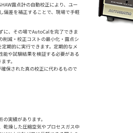
SHAW露点計の自動校正により、ユー
し偏差を補正することで、現場で手軽
に、その場でAutoCalを完了できま
の削減・校正コストの最小化・露点シ
lを定期的に実行できます。定期的なメ
性能や試験結果を検証する必要がある
きます。
ィが確保された真の校正に代わるもので
技術の実績があります。
、乾燥した圧縮空気やプロセスガス中