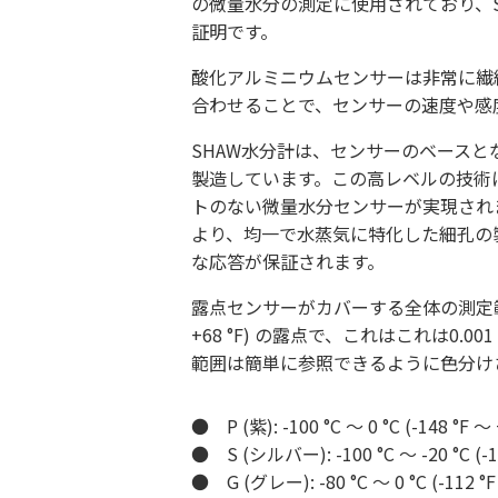
の微量水分の測定に使用されており、
証明です。
酸化アルミニウムセンサーは非常に繊
合わせることで、センサーの速度や感
SHAW水分計は、センサーのベース
製造しています。この高レベルの技術
トのない微量水分センサーが実現され
より、均一で水蒸気に特化した細孔の
な応答が保証されます。
露点センサーがカバーする全体の測定範囲は –10
+68 °F) の露点で、これはこれは0.00
範囲は簡単に参照できるように色分け
● P (紫): -100 °C ～ 0 °C (-148 °F 
● S (シルバー): -100 °C ～ -20 °C (-1
● G (グレー): -80 °C ～ 0 °C (-112 °