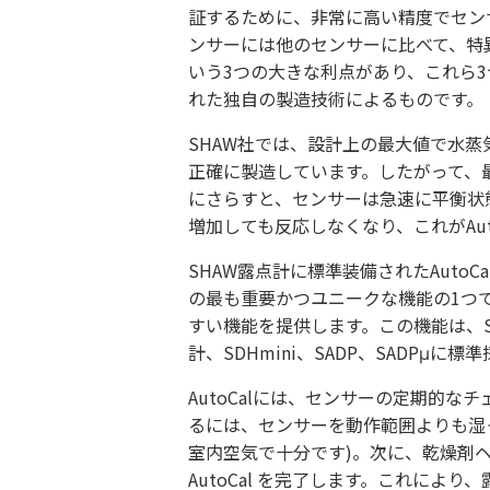
証するために、非常に高い精度でセン
ンサーには他のセンサーに比べて、特異性・
いう3つの大きな利点があり、これら
れた独自の製造技術によるものです。
SHAW社では、設計上の最大値で水
正確に製造しています。したがって、
にさらすと、センサーは急速に平衡状
増加しても反応しなくなり、これがAuto
SHAW露点計に標準装備されたAutoC
の最も重要かつユニークな機能の1つ
すい機能を提供します。この機能は、
計、SDHmini、SADP、SADPμに
AutoCalには、センサーの定期的なチ
るには、センサーを動作範囲よりも湿
室内空気で十分です)。次に、乾燥剤
AutoCal を完了します。これによ