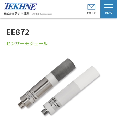
t
o
g
g
l
e
EE872
n
a
v
i
センサーモジュール
g
a
t
i
o
n