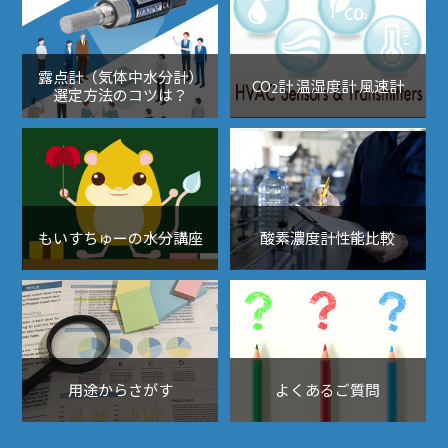
露点計（気体中水分計）
CO
計 温湿度計 風速計
2
選定方法のコツは？
もいすちゅーの水分講座
酸素濃度計性能比較
用途からさがす
よくあるご質問