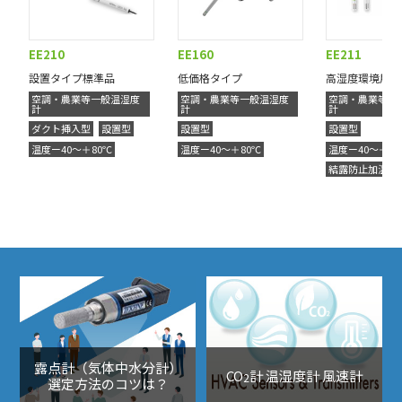
EE210
EE160
EE211
設置タイプ標準品
低価格タイプ
高湿度環境用温
空調・農業等一般温湿度
空調・農業等一般温湿度
空調・農業等一
計
計
計
ダクト挿入型
設置型
設置型
設置型
温度ー40～＋80℃
温度ー40～＋80℃
温度ー40～＋80
結露防止加温機
露点計（気体中水分計）
CO
計 温湿度計 風速計
2
選定方法のコツは？