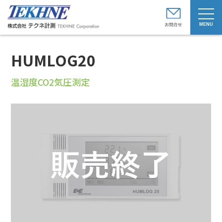
t
o
g
g
l
e
HUMLOG20
n
a
v
i
温湿度CO2気圧測定
g
a
t
i
o
n