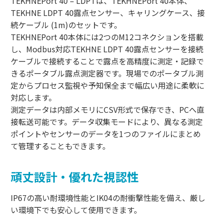
TEKHNEPort 40 – LDPTは、TEKHNEPort 40本体、
TEKHNE LDPT 40露点センサー、キャリングケース、接
続ケーブル (1m)のセットです。
TEKHNEPort 40本体には2つのM12コネクションを搭載
し、Modbus対応TEKHNE LDPT 40露点センサーを接続
ケーブルで接続することで露点を高精度に測定・記録で
きるポータブル露点測定器です。現場でのポータブル測
定からプロセス監視や予知保全まで幅広い用途に柔軟に
対応します。
測定データは内部メモリにCSV形式で保存でき、PCへ直
接転送可能です。データ収集モードにより、異なる測定
ポイントやセンサーのデータを1つのファイルにまとめ
て管理することもできます。
頑丈設計・優れた視認性
IP67の高い耐環境性能とIK04の耐衝撃性能を備え、厳し
い環境下でも安心して使用できます。