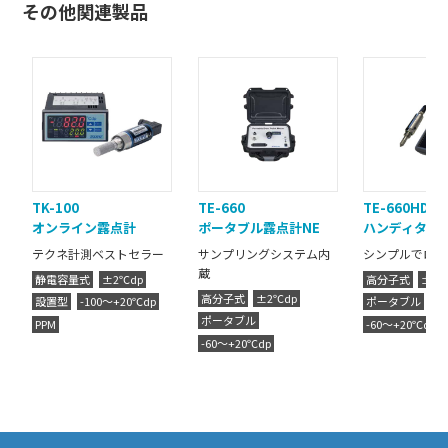
その他関連製品
TK-100
TE-660
TE-660HD
オンライン露点計
ポータブル露点計NE
ハンディタイ
テクネ計測ベストセラー
サンプリングシステム内
シンプルでロー
蔵
静電容量式
±2℃dp
高分子式
±2℃
高分子式
±2℃dp
設置型
-100～+20℃dp
ポータブル
ポータブル
PPM
-60～+20℃dp
-60～+20℃dp