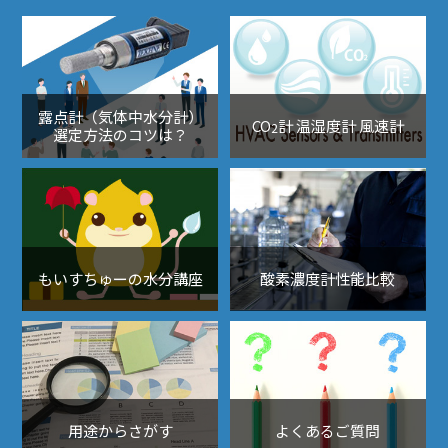
露点計（気体中水分計）
CO
計 温湿度計 風速計
2
選定方法のコツは？
もいすちゅーの水分講座
酸素濃度計性能比較
用途からさがす
よくあるご質問