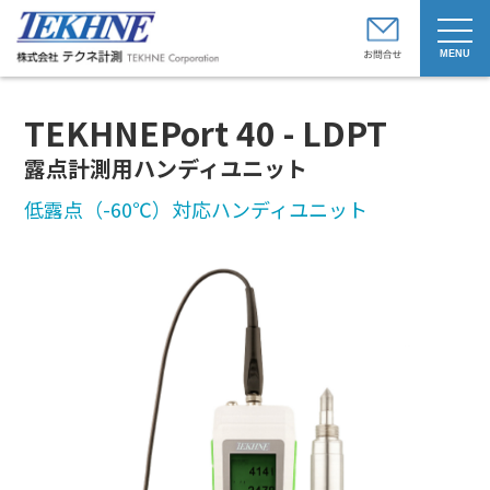
t
o
g
g
l
e
TEKHNEPort 40 - LDPT
n
a
v
露点計測用ハンディユニット
i
g
低露点（-60℃）対応ハンディユニット
a
t
i
o
n