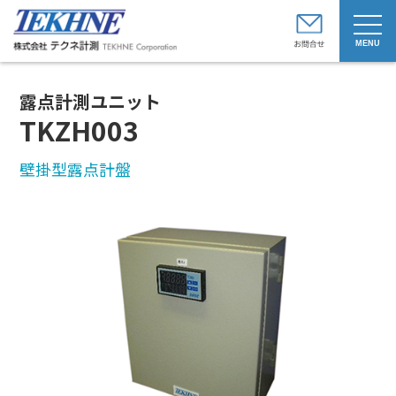
t
o
g
g
l
e
露点計測ユニット
n
a
TKZH003
v
i
g
壁掛型露点計盤
a
t
i
o
n