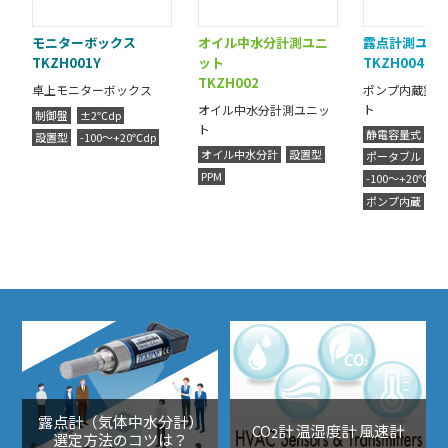
モニターボックス
オイル中水分計測ユニ
露点計測ユニ
TKZH001Y
ット
TKZH004
TKZH002
卓上モニターボックス
ポンプ内蔵露点
ト
オイル中水分計測ユニッ
制御盤
±2℃dp
ト
静電容量式
±
設置型
-100～+20℃dp
オイル中水分計
設置型
ポータブル
PPM
-100～+20℃dp
ポンプ内蔵
露点計（気体中水分計）
CO
計 温湿度計 風速計
2
選定方法のコツは？