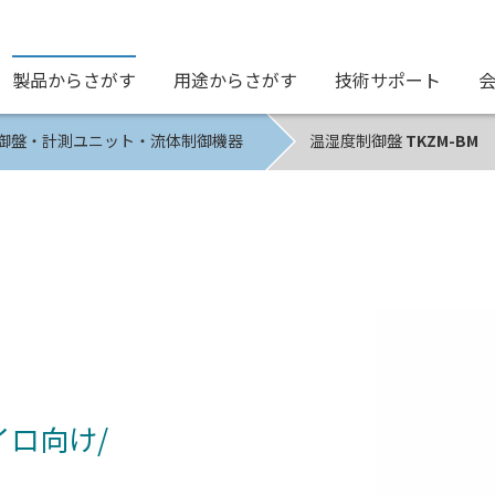
製品からさがす
用途からさがす
技術サポート
御盤・計測ユニット・流体制御機器
温湿度制御盤
TKZM-BM
M
ロ向け/