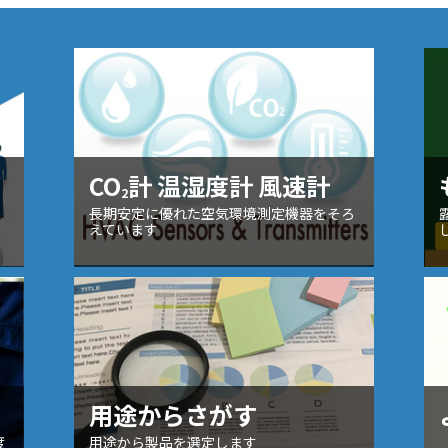
）
CO
計 温湿度計 風速計
2
長期安定に優れた空気環境測定機器をそろ
えています
用途からさがす
度
用途から製品を選定します