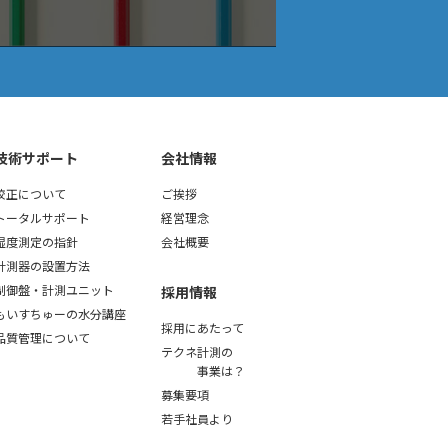
ation Dewpoint
技術サポート
会社情報
校正について
ご挨拶
トータルサポート
経営理念
湿度測定の指針
会社概要
計測器の設置方法
制御盤・計測ユニット
採用情報
もいすちゅーの水分講座
採用にあたって
品質管理について
テクネ計測の
事業は？
募集要項
若手社員より