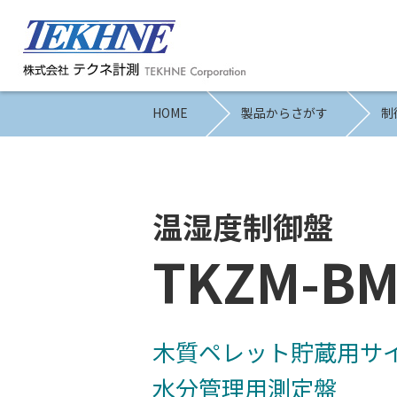
HOME
製品からさがす
制
温湿度制御盤
TKZM-B
木質ペレット貯蔵用サイ
水分管理用測定盤