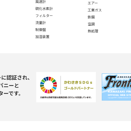
風速計
エアー
硫化水素計
工業ガス
フィルター
鉄鋼
流量計
空調
制御盤
熱処理
加湿装置
ーに認証され、
パニーと
ターです。