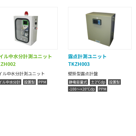
イル中水分計測ユニット
露点計測ユニット
KZH002
TKZH003
イル中水分計測ユニット
壁掛型露点計盤
イル中水分計
設置型
PPM
静電容量式
±2℃dp
設置型
-100～+20℃dp
PPM