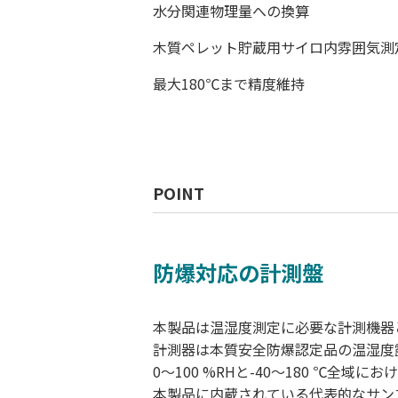
水分関連物理量への換算
木質ペレット貯蔵用サイロ内雰囲気測
最大180℃まで精度維持
POINT
防爆対応の計測盤
本製品は温湿度測定に必要な計測機器
計測器は本質安全防爆認定品の温湿度露
0～100 %RHと-40～180 ℃全域
本製品に内蔵されている代表的なサン