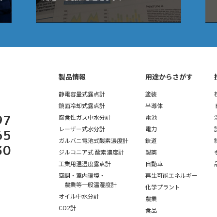
点計、酸素濃度計、温湿度計、水分計｜テクネ計測 TEKHNE Corpor
製品情報
用途からさがす
静電容量式露点計
塗装
鏡面冷却式露点計
半導体
97
腐食性ガス中水分計
電池
レーザー式水分計
電力
65
ガルバニ電池式酸素濃度計
鉄道
30
ジルコニア式 酸素濃度計
製薬
工業用温湿度露点計
自動車
空調・室内環境・
再生可能エネルギー
農業等一般温湿度計
化学プラント
オイル中水分計
農業
CO2計
食品