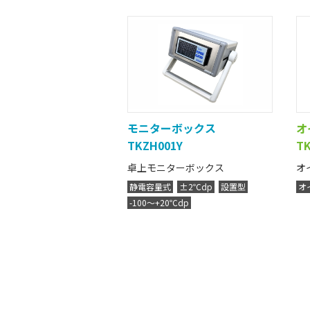
モニターボックス
オ
TKZH001Y
T
卓上モニターボックス
オ
静電容量式
±2℃dp
設置型
オ
-100～+20℃dp