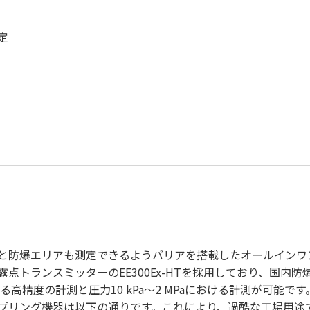
定
と防爆エリアも測定できるようバリアを搭載したオールインワ
点トランスミッターのEE300Ex-HTを採用しており、国内
における高精度の計測と圧力10 kPa～2 MPaにおける計測が可能です
プリング機器は以下の通りです。これにより、過酷な工場用途