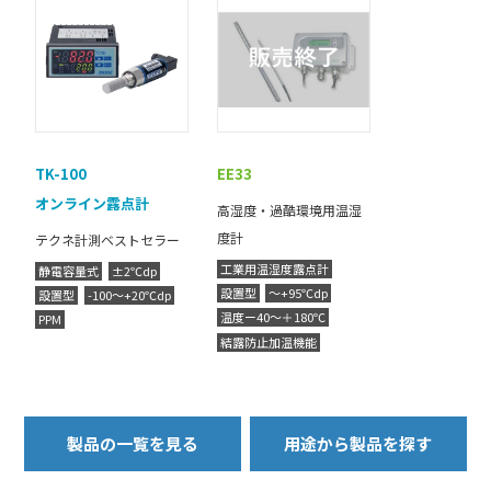
TK-100
EE33
オンライン露点計
高湿度・過酷環境用温湿
度計
テクネ計測ベストセラー
工業用温湿度露点計
静電容量式
±2℃dp
設置型
～+95℃dp
設置型
-100～+20℃dp
温度ー40～＋180℃
PPM
結露防止加温機能
製品の一覧を見る
用途から製品を探す