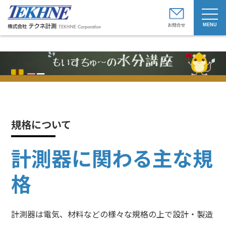
t
o
g
g
l
e
n
a
v
i
g
a
t
i
o
規格について
n
計測器に関わる主な規
格
計測器は電気、材料などの様々な規格の上で設計・製造