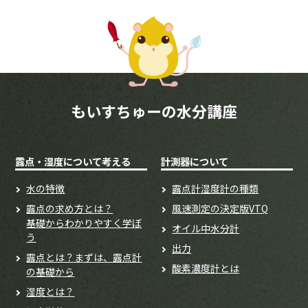
もいすちゅーの水分講座
露点・湿度について考える
計測器について
水の特徴
露点計湿度計の種類
露点の求め方とは？
風速測定の決定版VTQ
基礎からわかりやすく学ぼ
オイル中水分計
う
出力
露点とは？まずは、露点計
酸素濃度計とは
の基礎から
湿度とは？