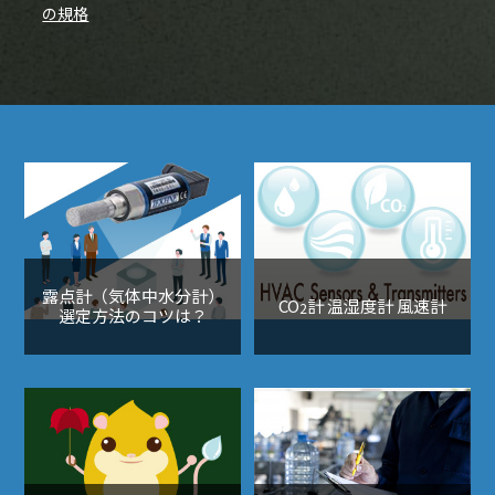
の規格
露点計（気体中水分計）
CO
計 温湿度計 風速計
2
選定方法のコツは？